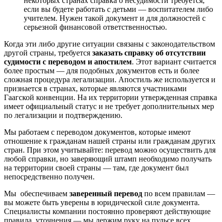
некоторых странах справка о несудимости требуется,
если вы будете работать с детьми — воспитателем либо
учителем. Нужен такой документ и для должностей с
серьезной финансовой ответственностью.
Когда эти либо другие ситуации связаны с законодательством
другой страны, требуется
заказать справку об отсутствии
судимости с переводом и апостилем
. Этот вариант считается
более простым — для подобных документов есть и более
сложная процедура легализации. Апостиль же используется и
признается в странах, которые являются участниками
Гаагской конвенции. На их территории утвержденная справка
имеет официальный статус и не требует дополнительных мер
по легализации и подтверждению.
Мы работаем с переводом документов, которые имеют
отношение к гражданам нашей страны или гражданам других
стран. При этом учитывайте: перевод можно осуществить для
любой справки, но заверяющий штамп необходимо получать
на территории своей страны — там, где документ был
непосредственно получен.
Мы обеспечиваем
заверенный перевод
по всем правилам —
вы можете быть уверены в юридической силе документа.
Специалисты компании постоянно проверяют действующие
правила, уточнения — мы держим руку на пульсе всех